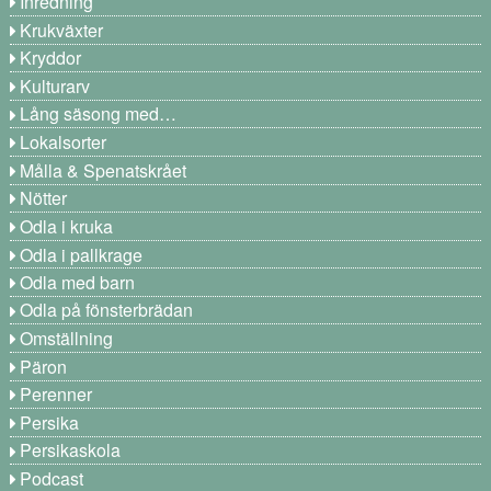
Inredning
Krukväxter
Kryddor
Kulturarv
Lång säsong med…
Lokalsorter
Målla & Spenatskrået
Nötter
Odla i kruka
Odla i pallkrage
Odla med barn
Odla på fönsterbrädan
Omställning
Päron
Perenner
Persika
Persikaskola
Podcast