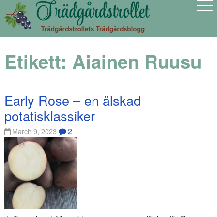
Etikett:
Aiainen Ruusu
Early Rose – en älskad
potatisklassiker
2
March 9, 2023