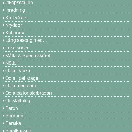
Inköpsställen
Inredning
Krukväxter
Kryddor
Kulturarv
Lång säsong med…
Lokalsorter
Målla & Spenatskrået
Nötter
Odla i kruka
Odla i pallkrage
Odla med barn
Odla på fönsterbrädan
Omställning
Päron
Perenner
Persika
Persikaskola