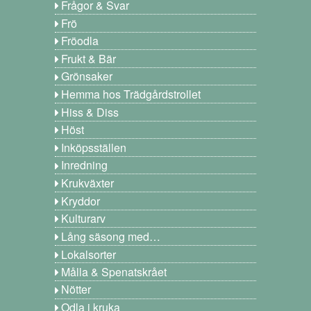
Frågor & Svar
Frö
Fröodla
Frukt & Bär
Grönsaker
Hemma hos Trädgårdstrollet
Hiss & Diss
Höst
Inköpsställen
Inredning
Krukväxter
Kryddor
Kulturarv
Lång säsong med…
Lokalsorter
Målla & Spenatskrået
Nötter
Odla i kruka