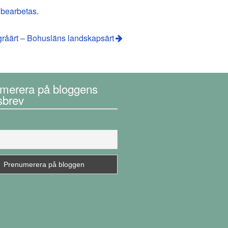
 bearbetas
.
gråärt – Bohusläns landskapsärt
merera på bloggens
sbrev