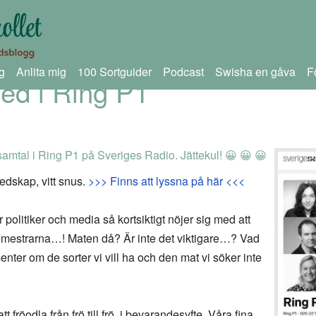
g
Anlita mig
100 Sortguider
Podcast
Swisha en gåva
F
med i Ring P1
samtal i Ring P1 på Sveriges Radio. Jättekul! 😀 😀 😀
edskap, vitt snus.
>>> Finns att lyssna på här <<<
r politiker och media så kortsiktigt nöjer sig med att
semestrarna…! Maten då? Är inte det viktigare…? Vad
menter om de sorter vi vill ha och den mat vi söker inte
t fröodla från frö till frö, i bevarandesyfte. Våra fina