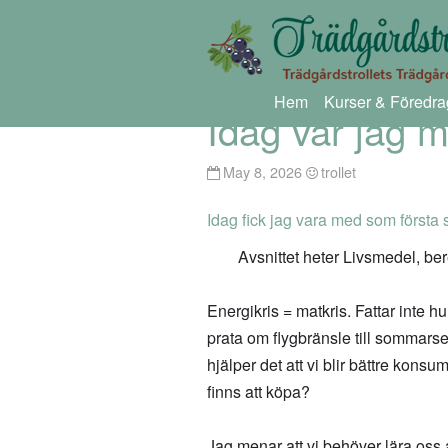
Hem
Kurser & Föredra
Idag var jag 
May 8, 2026
trollet
Idag fick jag vara med som första 
Avsnittet heter Livsmedel, ber
Energikris = matkris. Fattar inte hu
prata om flygbränsle till sommar
hjälper det att vi blir bättre konsu
finns att köpa?
Jag menar att vi behöver lära oss at