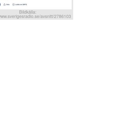
Bildkälla:
/www.sverigesradio.se/avsnitt/2786103