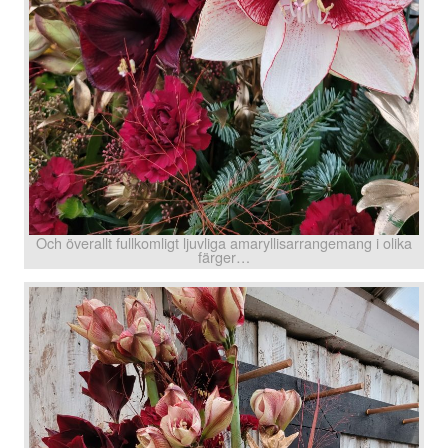
Och överallt fullkomligt ljuvliga amaryllisarrangemang i olika
färger…