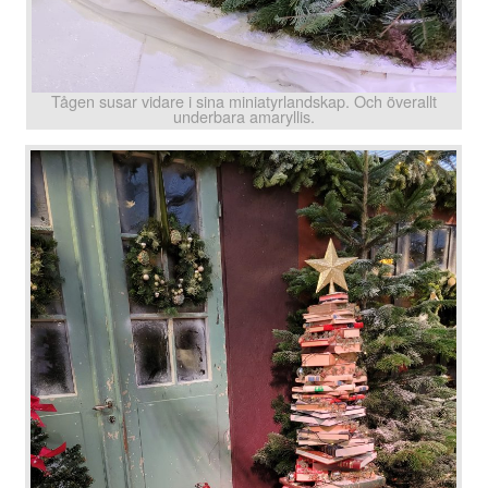
Tågen susar vidare i sina miniatyrlandskap. Och överallt
underbara amaryllis.