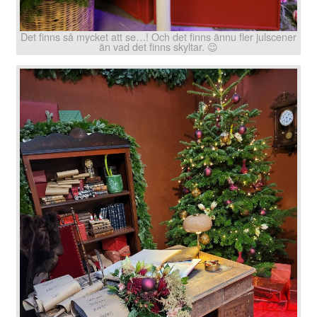
Det finns så mycket att se…! Och det finns ännu fler julscener
än vad det finns skyltar. 😉