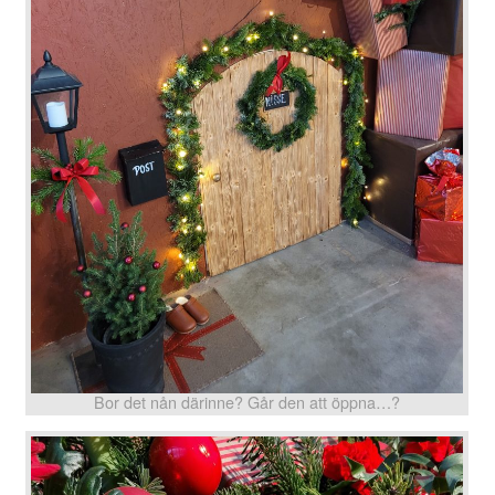
Bor det nån därinne? Går den att öppna…?