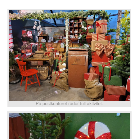
På postkontoret råder full aktivitet.