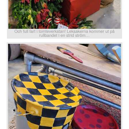
Och full fart i tomteverkstan! Leksakerna kommer ut på
rullbandet i en strid ström…