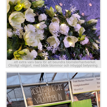
…ett extra varv bara för att beundra blomsterhantverket.
Otroligt välgjort, med både blommor och inbyggd belysning.