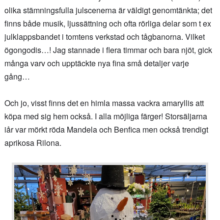
olika stämningsfulla julscenerna är väldigt genomtänkta; det
finns både musik, ljussättning och ofta rörliga delar som t ex
julklappsbandet i tomtens verkstad och tågbanorna. Vilket
ögongodis…! Jag stannade i flera timmar och bara njöt, gick
många varv och upptäckte nya fina små detaljer varje
gång…
Och jo, visst finns det en himla massa vackra amaryllis att
köpa med sig hem också. I alla möjliga färger! Storsäljarna
iår var mörkt röda Mandela och Benfica men också trendigt
aprikosa Rilona.