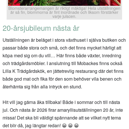
Blomsterarrangemangen är riktigt mäktiga! Hela utställningen
är så fin, blommorna är fint inordnade och liksom förstärker
varje julscen.
20-årsjubileum nästa år
Utställningen är beläget i stora växthuset i själva butiken och
passar både stora och små, och det finns mycket härligt att
köpa med sig om du vill… Här finns både växter, inredning
och trädgårdsmöbler. I anslutning till Mobackes finns också
Lilla K Trädgårdskök, en jättetrevlig restaurang där det finns
både god mat och fika för den som behöver vila benen och
återhämta sig från alla intryck en stund.
Hit vill jag gärna åka tillbaka! Både i sommar och till nästa
jul. Och nästa år 2026 firar amaryllisutställningen 20 år, inte
missa! Det ska bli väldigt spännande att se vilket nytt tema
det blir då, jag längtar redan! 😀 😀 😀