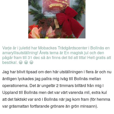
Varje år i juletid har Mobackes Trädgårdscenter i Bollnäs en
amaryllisutställning! Årets tema är En magisk jul och den
pågår fram till 31 dec så än finns det tid att titta! Helt gratis att
besöka!. 😀 😀 😀
Jag har blivit tipsad om den här utställningen i flera år och nu
äntligen lyckades jag pallra mig iväg till Bollnäs mellan
operationerna. Det är ungefär 2 timmars bilfärd från mig i
Uppland till Bollnäs men det var värt varenda mil, extra kul
att det faktiskt var snö i Bollnäs när jag kom fram (för hemma
var gräsmattan fortfarande grönare än grön minsann).