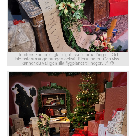
I tomtens kontor ringlar sig önskelistorna långa… Och
blomsterarrangemangen också. Flera meter! Och visst
känner du väl igen lilla flygplanet till höger…? 😉