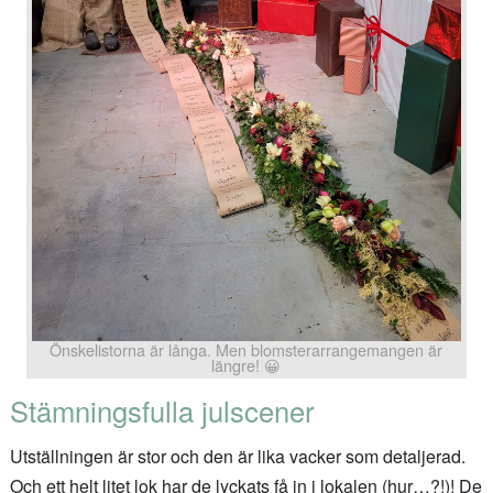
Önskelistorna är långa. Men blomsterarrangemangen är
längre! 😀
Stämningsfulla julscener
Utställningen är stor och den är lika vacker som detaljerad.
Och ett helt litet lok har de lyckats få in i lokalen (hur…?!)! De