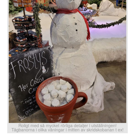
Roligt med så mycket rörliga detaljer i utställningen!
Tågbanorna i olika våningar i mitten av skridskobanan t ex!