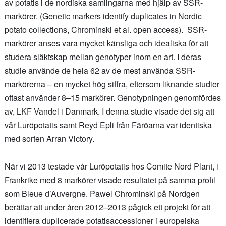
av potatis i de nordiska samlingarna med hjälp av SSR-
markörer. (Genetic markers identify duplicates in Nordic
potato collections, Chrominski et al. open access). SSR-
markörer anses vara mycket känsliga och idealiska för att
studera släktskap mellan genotyper inom en art. I deras
studie använde de hela 62 av de mest använda SSR-
markörerna – en mycket hög siffra, eftersom liknande studier
oftast använder 8–15 markörer. Genotypningen genomfördes
av, LKF Vandel i Danmark. I denna studie visade det sig att
vår Luröpotatis samt Reyd Epli från Färöarna var identiska
med sorten Arran Victory.
När vi 2013 testade vår Luröpotatis hos Comite Nord Plant, i
Frankrike med 8 markörer visade resultatet på samma profil
som Bleue d’Auvergne. Pawel Chrominski på Nordgen
berättar att under åren 2012–2013 pågick ett projekt för att
identifiera duplicerade potatisaccessioner i europeiska