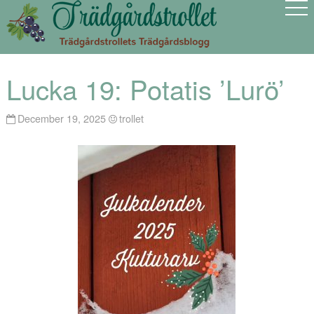
Lucka 19: Potatis ’Lurö’
December 19, 2025
trollet