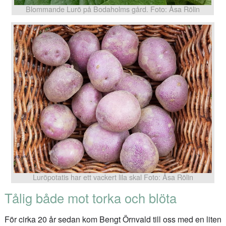
Blommande Lurö på Bodaholms gård. Foto: Åsa Rölin
Luröpotatis har ett vackert lila skal Foto: Åsa Rölin
Tålig både mot torka och blöta
För cirka 20 år sedan kom Bengt Örnvald till oss med en liten