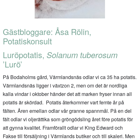
Gästbloggare: Åsa Rölin,
Potatiskonsult
Luröpotatis,
Solanum tuberosum
’Lurö’
På Bodaholms gård, Värmlandsnäs odlar vi ca 35 ha potatis.
Värmlandsnäs ligger i växtzon 2, men om det är nordliga
kalla vindar i oktober händer det att marken fryser innan all
potatis är skördad. Potatis återkommer vart femte år på
fälten. Åren emellan odlar vår granne spannmål. På en del
fält odlar vi oljerättika som gröngödsling året före potatis för
att gynna kvalitet. Framförallt odlar vi King Edward och
Fakse till försäljning i Värmlands butiker och till skaleri. Men