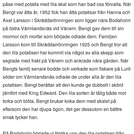
påse med potatis med lila skal som han bad oss förvalta. När
Bengt var åtta år, 1952 fick han åtta potatisar från Hanna och
Axel Larsson i Skräddarönningen som ligger nära Bodaholm
på östra Värmlandsnäs vid Vänern. Bengt gav dem till sin
mormor och morfar som började odlade dem. Familjen
Larsson kom till Skräddarrönningen 1925 och Bengt tror att
den lila potatisen har kommit via något av alla skepp som
seglade med frakt på Vänern och ankrade nära gården. När
Bengts familj senare bodde och verkade som fiskare på Lurö
söder om Värmlandsnäs odlade de under alla år den lila
potatisen. Bengt berättar att den kunde ge dubbelt i skörd
jämfört med King Edward. Den lila sorten är tålig både mot
torka och blöta. Bengt brukar koka dem med skalet på
eftersom den har djupa ögon, det ger dessutom en bättre
smak tycker han.
På Bodaholm började vi föröka upp den lila potatisen från