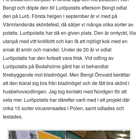
Bengt och döpte den till Luröpotatis eftersom Bengt odlat
den på Lurö. Första helgen i september är vi med på
Värmlandsnäs skördefest, då säljer vi många olika sorter av
potatis. Luröpotatis har då en given plats. Den är omtyckt, lila
utanpå med vitt knölkött och kan få ett mjöligt kok med en
smak åt smör och mandel. Under de 20 år vi odlat
Luröpotatis har den fortsatt vara frisk. Vid odling av
Luröpotatis på Bodaholms gård har vi behandlat
förebyggande mot bladmögel. Men Bengt Örnvald berättar
att den klarat sig bra från bladmögel och de fått bra skörd i
husbehovsodlingen. Jag tog kontakt med Nordgen för att
veta mer. Luröpotatis har därefter varit med i ett projekt där
cirka 15 sorter virusrensades i Polen, samt odlades och
testades.