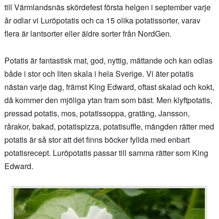
till Värmlandsnäs skördefest första helgen i september varje
år odlar vi Luröpotatis och ca 15 olika potatissorter, varav
flera är lantsorter eller äldre sorter från NordGen.
Potatis är fantastisk mat, god, nyttig, mättande och kan odlas
både i stor och liten skala i hela Sverige. Vi äter potatis
nästan varje dag, främst King Edward, oftast skalad och kokt,
då kommer den mjöliga ytan fram som bäst. Men klyftpotatis,
pressad potatis, mos, potatissoppa, gratäng, Jansson,
rårakor, bakad, potatispizza, potatisuffle, mängden rätter med
potatis är så stor att det finns böcker fyllda med enbart
potatisrecept. Luröpotatis passar till samma rätter som King
Edward.