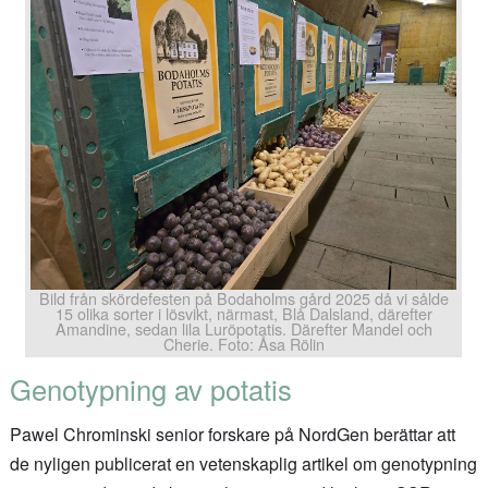
Bild från skördefesten på Bodaholms gård 2025 då vi sålde
15 olika sorter i lösvikt, närmast, Blå Dalsland, därefter
Amandine, sedan lila Luröpotatis. Därefter Mandel och
Cherie. Foto: Åsa Rölin
Genotypning av potatis
Pawel Chrominski senior forskare på NordGen berättar att
de nyligen publicerat en vetenskaplig artikel om genotypning