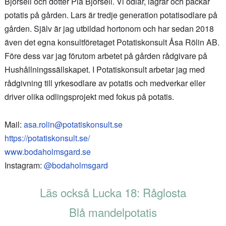
Björsell och dotter Pia Björsell. Vi odlar, lagrar och packar
potatis på gården. Lars är tredje generation potatisodlare på
gården. Själv är jag utbildad hortonom och har sedan 2018
även det egna konsultföretaget Potatiskonsult Åsa Rölin AB.
Före dess var jag förutom arbetet på gården rådgivare på
Hushållningssällskapet. I Potatiskonsult arbetar jag med
rådgivning till yrkesodlare av potatis och medverkar eller
driver olika odlingsprojekt med fokus på potatis.
Mail:
asa.rolin@potatiskonsult.se
https://potatiskonsult.se/
www.bodaholmsgard.se
Instagram:
@bodaholmsgard
Läs också Lucka 18: Råglosta
Blå mandelpotatis