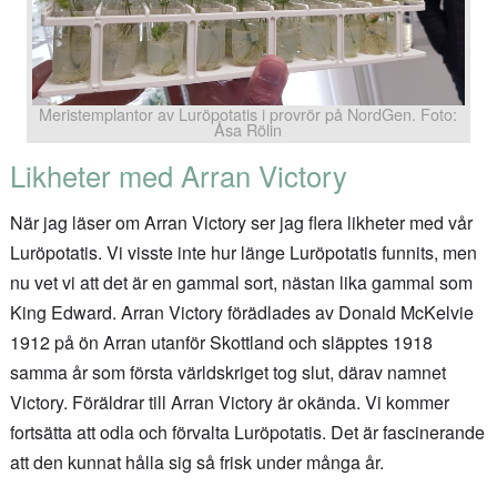
Meristemplantor av Luröpotatis i provrör på NordGen. Foto:
Åsa Rölin
Likheter med Arran Victory
När jag läser om Arran Victory ser jag flera likheter med vår
Luröpotatis. Vi visste inte hur länge Luröpotatis funnits, men
nu vet vi att det är en gammal sort, nästan lika gammal som
King Edward. Arran Victory förädlades av Donald McKelvie
1912 på ön Arran utanför Skottland och släpptes 1918
samma år som första världskriget tog slut, därav namnet
Victory. Föräldrar till Arran Victory är okända. Vi kommer
fortsätta att odla och förvalta Luröpotatis. Det är fascinerande
att den kunnat hålla sig så frisk under många år.