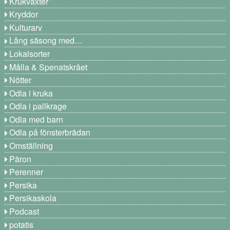
Krukväxter
Kryddor
Kulturarv
Lång säsong med…
Lokalsorter
Målla & Spenatskrået
Nötter
Odla i kruka
Odla i pallkrage
Odla med barn
Odla på fönsterbrädan
Omställning
Päron
Perenner
Persika
Persikaskola
Podcast
potatis