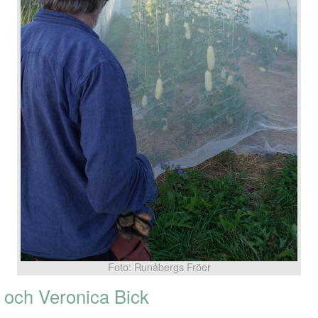
Foto: Runåbergs Fröer
och Veronica Bick