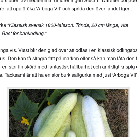
Gatersleben av medlemmar ur föreningen Sesam. Därefter började
, att uppföröka ‘Arboga Vit’ och sprida den över landet igen.
rka “
Klassisk svensk 1800-talssort. Trinda, 20 cm långa, vita
. Bäst för bänkodling.”
nga vis. Visst blir den glad över att odlas i en klassisk odlings
us. Den kan få slingra fritt på marken eller så kan man låta den f
r en stor fin skörd med fantastisk hållbarhet och är riktigt kris
 Tacksamt är att ha en stor burk saltgurka med just ‘Arboga Vit’ 