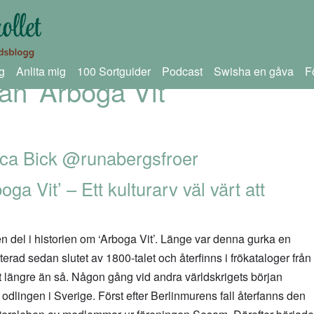
g
Anlita mig
100 Sortguider
Podcast
Swisha en gåva
F
an ’Arboga Vit’
ica Bick
@runabergsfroer
ga Vit’ – Ett kulturarv väl värt att
a en del i historien om ‘Arboga Vit’. Länge var denna gurka en
erad sedan slutet av 1800-talet och återfinns i frökataloger från
t längre än så. Någon gång vid andra världskrigets början
dlingen i Sverige. Först efter Berlinmurens fall återfanns den