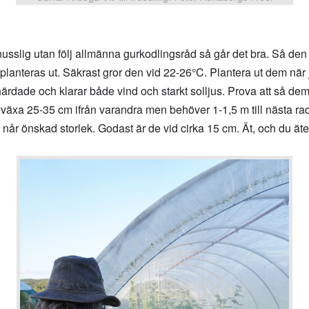
knusslig utan följ allmänna gurkodlingsråd så går det bra. Så den
lanteras ut. Säkrast gror den vid 22-26°C. Plantera ut dem när jo
avhärdade och klarar både vind och starkt solljus. Prova att så dem
 växa 25-35 cm ifrån varandra men behöver 1-1,5 m till nästa rad
når önskad storlek. Godast är de vid cirka 15 cm. Ät, och du äte