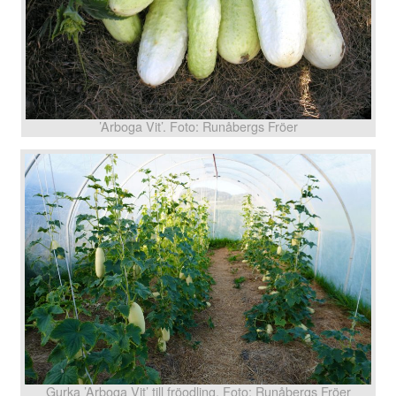
’Arboga Vit’. Foto: Runåbergs Fröer
Gurka ’Arboga Vit’ till fröodling. Foto: Runåbergs Fröer