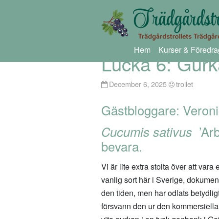
Hem
Kurser & Föredra
Lucka 6: Gurk
December 6, 2025
trollet
Gästbloggare: Veron
Cucumis sativus
’Arbo
bevara.
Vi är lite extra stolta över att var
vanlig sort här i Sverige, dokument
den tiden, men har odlats betydlig
försvann den ur den kommersiella o