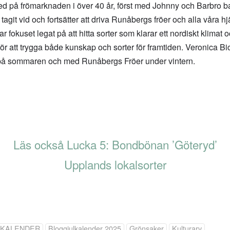
ed på frömarknaden i över 40 år, först med Johnny och Barbro 
git vid och fortsätter att driva Runåbergs fröer och alla våra hj
 fokuset legat på att hitta sorter som klarar ett nordiskt klimat oc
 för att trygga både kunskap och sorter för framtiden. Veronica Bic
r på sommaren och med Runåbergs Fröer under vintern.
Läs också Lucka 5: Bondbönan ’Göteryd’
Upplands lokalsorter
LKALENDER
Bloggjulkalender 2025
Grönsaker
Kulturarv