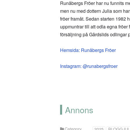
Runåbergs Fröer har nu funnits m
men nu med dottern Julia som har ta
fröer framåt. Sedan starten 1982 har
uppmuntrar till att odla egna fröer
försäljning på Gårdslids odlinga
Hemsida: Runåbergs Fröer
Instagram: @runabergsfroer
Annons
Category
2025
BLOGGJU