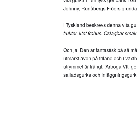
vita gurkan i en tysk genbank i 
Johnny, Runåbergs Fröers grundare
I Tyskland beskrevs denna vita gu
frukter, litet fröhus. Oslagbar smak
Och ja! Den är fantastisk på så må
utmärkt även på friland och i växth
utrymmet är trångt. ‘Arboga Vit’ ge
salladsgurka och inläggningsgurka.