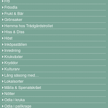
Frö
Fröodla
Frukt & Bär
Grönsaker
Hemma hos Trädgårdstrollet
Hiss & Diss
Höst
Inköpsställen
Inredning
Krukväxter
Kryddor
Kulturarv
Lång säsong med…
Lokalsorter
Målla & Spenatskrået
Nötter
Odla i kruka
Odla i pallkrage