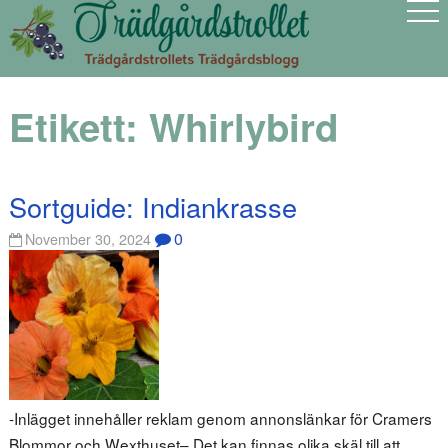
Etikett:
Whirlybird
Sortguide: Indiankrasse
0
November 30, 2024
-Inlägget innehåller reklam genom annonslänkar för Cramers
Blommor och Wexthuset– Det kan finnas olika skäl till att