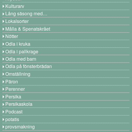
Kulturarv
Lång säsong med…
Lokalsorter
Målla & Spenatskrået
Nötter
Odla i kruka
Odla i pallkrage
Odla med barn
Odla på fönsterbrädan
Omställning
Päron
Perenner
Persika
Persikaskola
Podcast
potatis
provsmakning