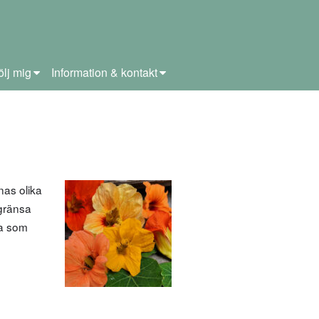
ölj mig
Information & kontakt
nas olika
egränsa
ga som