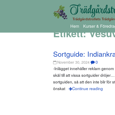
Hem
Kurser & Föredra
Etikett:
Vesu
Sortguide: Indiankr
0
November 30, 2024
-Inlägget innehåller reklam geno
skäl till att vissa sortguider dröjer
sortguiden, så att den inte blir fö
önskat
Continue reading