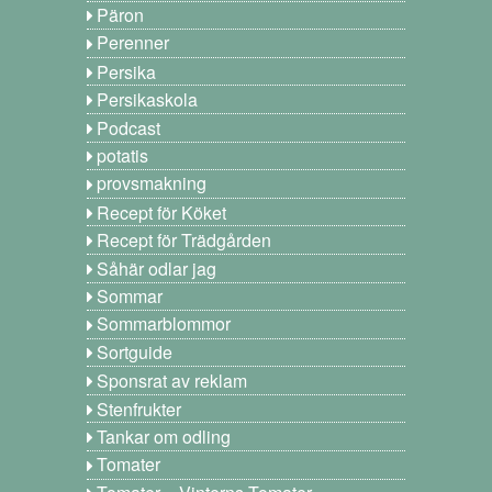
Päron
Perenner
Persika
Persikaskola
Podcast
potatis
provsmakning
Recept för Köket
Recept för Trädgården
Såhär odlar jag
Sommar
Sommarblommor
Sortguide
Sponsrat av reklam
Stenfrukter
Tankar om odling
Tomater