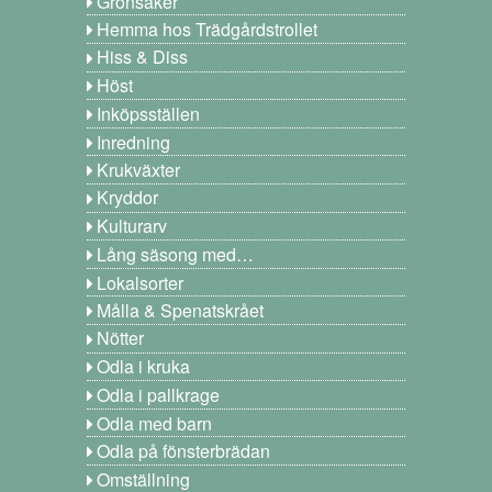
Grönsaker
Hemma hos Trädgårdstrollet
Hiss & Diss
Höst
Inköpsställen
Inredning
Krukväxter
Kryddor
Kulturarv
Lång säsong med…
Lokalsorter
Målla & Spenatskrået
Nötter
Odla i kruka
Odla i pallkrage
Odla med barn
Odla på fönsterbrädan
Omställning