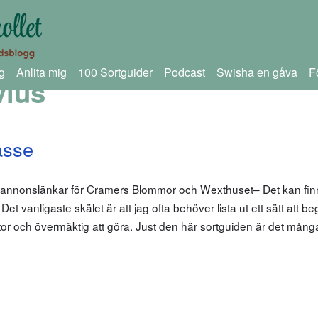
g
Anlita mig
100 Sortguider
Podcast
Swisha en gåva
F
vius
asse
m annonslänkar för Cramers Blommor och Wexthuset– Det kan fin
… Det vanligaste skälet är att jag ofta behöver lista ut ett sätt att b
r stor och övermäktig att göra. Just den här sortguiden är det mån