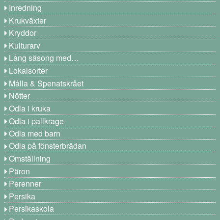
Inredning
Krukväxter
Kryddor
Kulturarv
Lång säsong med…
Lokalsorter
Målla & Spenatskrået
Nötter
Odla i kruka
Odla i pallkrage
Odla med barn
Odla på fönsterbrädan
Omställning
Päron
Perenner
Persika
Persikaskola