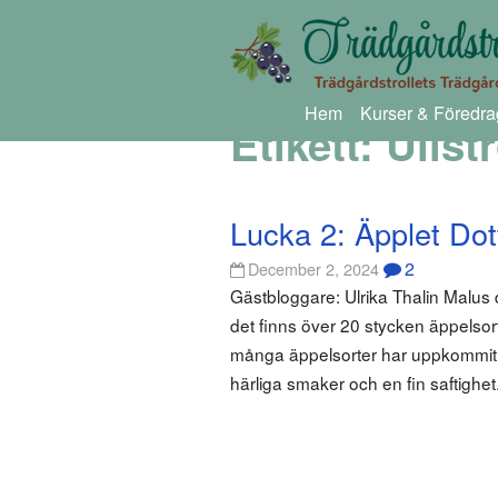
Hem
Kurser & Föredra
Etikett:
Ullst
Lucka 2: Äpplet Dot
2
December 2, 2024
Gästbloggare: Ulrika Thalin Malus 
det finns över 20 stycken äppelso
många äppelsorter har uppkommit hä
härliga smaker och en fin saftighe