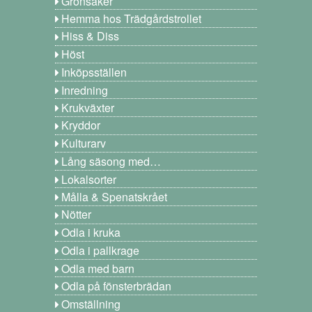
Grönsaker
Hemma hos Trädgårdstrollet
Hiss & Diss
Höst
Inköpsställen
Inredning
Krukväxter
Kryddor
Kulturarv
Lång säsong med…
Lokalsorter
Målla & Spenatskrået
Nötter
Odla i kruka
Odla i pallkrage
Odla med barn
Odla på fönsterbrädan
Omställning