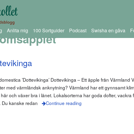
g
Anlita mig
100 Sortguider
Podcast
Swisha en gåva
F
römsäpplet
tevikinga
domestica ’Dottevikinga’ Dottevikinga – Ett äpple från Värmland V
rter med värmländsk anknytning? Värmland har ett gynnsamt kli
r och växer bra i länet. Lokalsorterna har goda dofter, vackra 
t. Du kanske redan
Continue reading