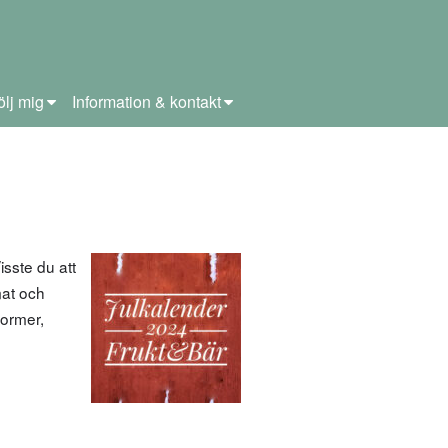
ölj mig
Information & kontakt
isste du att
mat och
former,