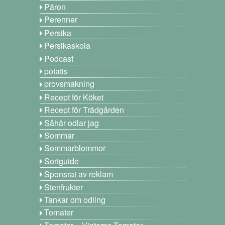
Päron
Perenner
Persika
Persikaskola
Podcast
potatis
provsmakning
Recept för Köket
Recept för Trädgården
Såhär odlar jag
Sommar
Sommarblommor
Sortguide
Sponsrat av reklam
Stenfrukter
Tankar om odling
Tomater