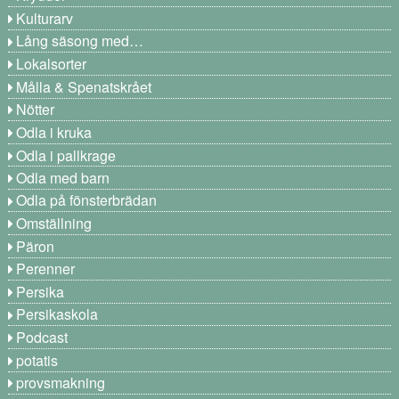
Kulturarv
Lång säsong med…
Lokalsorter
Målla & Spenatskrået
Nötter
Odla i kruka
Odla i pallkrage
Odla med barn
Odla på fönsterbrädan
Omställning
Päron
Perenner
Persika
Persikaskola
Podcast
potatis
provsmakning