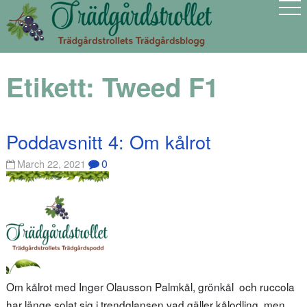
Etikett:
Tweed F1
Poddavsnitt 4: Om kålrot
0
March 22, 2021
Om kålrot med Inger Olausson Palmkål, grönkål och ruccola
har länge solat sig i trendglansen vad gäller kålodling, men