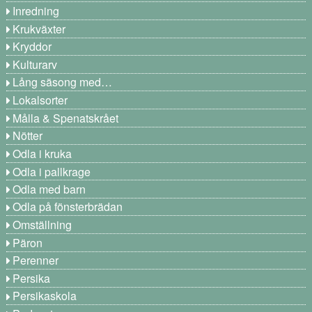
Inredning
Krukväxter
Kryddor
Kulturarv
Lång säsong med…
Lokalsorter
Målla & Spenatskrået
Nötter
Odla i kruka
Odla i pallkrage
Odla med barn
Odla på fönsterbrädan
Omställning
Päron
Perenner
Persika
Persikaskola