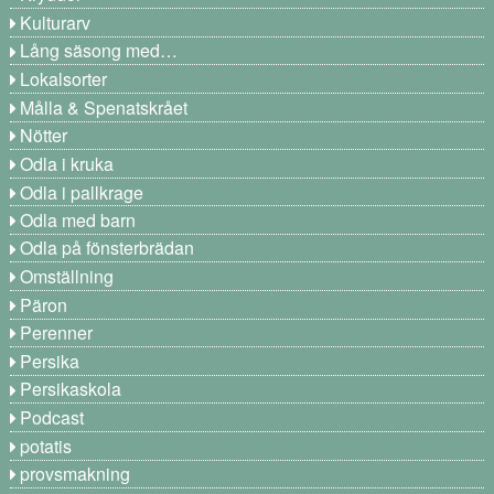
Kulturarv
Lång säsong med…
Lokalsorter
Målla & Spenatskrået
Nötter
Odla i kruka
Odla i pallkrage
Odla med barn
Odla på fönsterbrädan
Omställning
Päron
Perenner
Persika
Persikaskola
Podcast
potatis
provsmakning