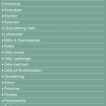
Inredning
Krukväxter
Kryddor
Kulturarv
Lång säsong med…
Lokalsorter
Målla & Spenatskrået
Nötter
Odla i kruka
Odla i pallkrage
Odla med barn
Odla på fönsterbrädan
Omställning
Päron
Perenner
Persika
Persikaskola