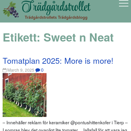
Etikett:
Sweet n Neat
Tomatplan 2025: More is more!
0
March 9, 2025
– Innehåller reklam för keramiker @pontushittenkofer i Tierp –
I somras blev det ovanligt lite tomater… Iallafall för att vara jag.