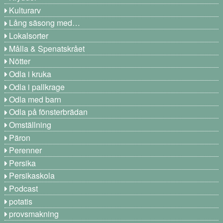
Kulturarv
Lång säsong med…
Lokalsorter
Målla & Spenatskrået
Nötter
Odla i kruka
Odla i pallkrage
Odla med barn
Odla på fönsterbrädan
Omställning
Päron
Perenner
Persika
Persikaskola
Podcast
potatis
provsmakning