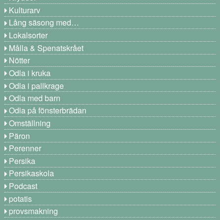
Kulturarv
Lång säsong med…
Lokalsorter
Målla & Spenatskrået
Nötter
Odla i kruka
Odla i pallkrage
Odla med barn
Odla på fönsterbrädan
Omställning
Päron
Perenner
Persika
Persikaskola
Podcast
potatis
provsmakning