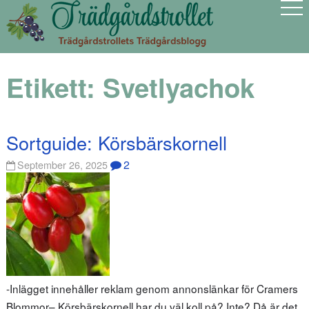
Etikett:
Svetlyachok
Sortguide: Körsbärskornell
2
September 26, 2025
-Inlägget innehåller reklam genom annonslänkar för Cramers
Blommor– Körsbärskornell har du väl koll på? Inte? Då är det