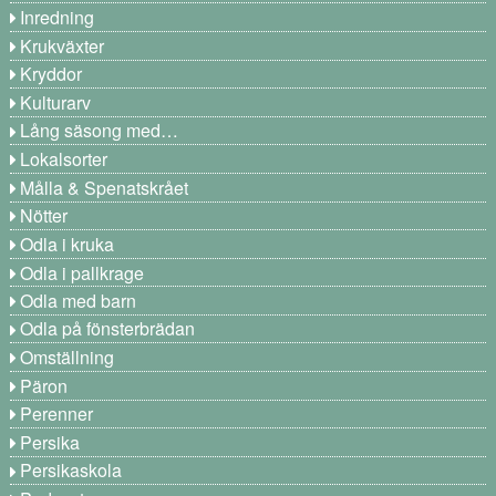
Inredning
Krukväxter
Kryddor
Kulturarv
Lång säsong med…
Lokalsorter
Målla & Spenatskrået
Nötter
Odla i kruka
Odla i pallkrage
Odla med barn
Odla på fönsterbrädan
Omställning
Päron
Perenner
Persika
Persikaskola