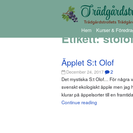
Hem
Kurser & Föredra
Etikett:
stolo
Äpplet S:t Olof
2
December 24, 2017
Det mystiska S:t Olof… För några v
svenskt ekologiskt äpple men jag had
klurar på äppelsorter till en framt
Continue reading