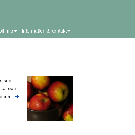
ölj mig
Information & kontakt
des som
tter och
gammal