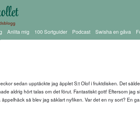
g
Anlita mig
100 Sortguider
Podcast
Swisha en gåva
F
f
eckor sedan upptäckte jag äpplet S:t Olof i fruktdisken. Det sål
e aldrig hört talas om det förut. Fantastiskt gott! Eftersom jag si
ida äppelhäck så blev jag såklart nyfiken. Var det en ny sort? En 