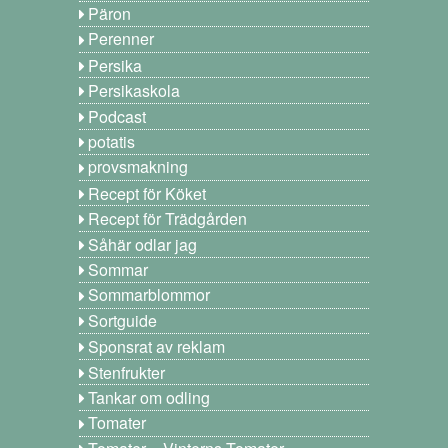
Päron
Perenner
Persika
Persikaskola
Podcast
potatis
provsmakning
Recept för Köket
Recept för Trädgården
Såhär odlar jag
Sommar
Sommarblommor
Sortguide
Sponsrat av reklam
Stenfrukter
Tankar om odling
Tomater