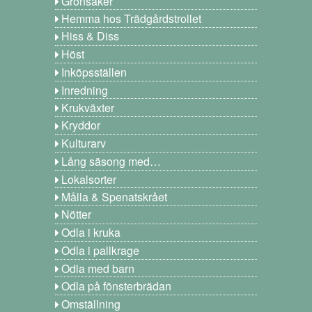
Grönsaker
Hemma hos Trädgårdstrollet
Hiss & Diss
Höst
Inköpsställen
Inredning
Krukväxter
Kryddor
Kulturarv
Lång säsong med…
Lokalsorter
Målla & Spenatskrået
Nötter
Odla i kruka
Odla i pallkrage
Odla med barn
Odla på fönsterbrädan
Omställning