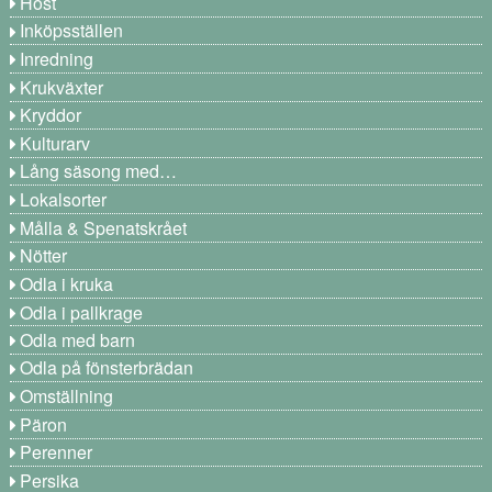
Höst
Inköpsställen
Inredning
Krukväxter
Kryddor
Kulturarv
Lång säsong med…
Lokalsorter
Målla & Spenatskrået
Nötter
Odla i kruka
Odla i pallkrage
Odla med barn
Odla på fönsterbrädan
Omställning
Päron
Perenner
Persika