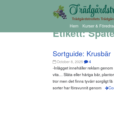
Hem
Kurser & Föredra
Etikett:
Späte
Sortguide: Krusbär
4
October 8, 2025
-Inlägget innehåller reklam geno
vita… Släta eller håriga bär, plant
tror men det finns tyvärr sorgligt 
sorter har försvunnit genom
Co