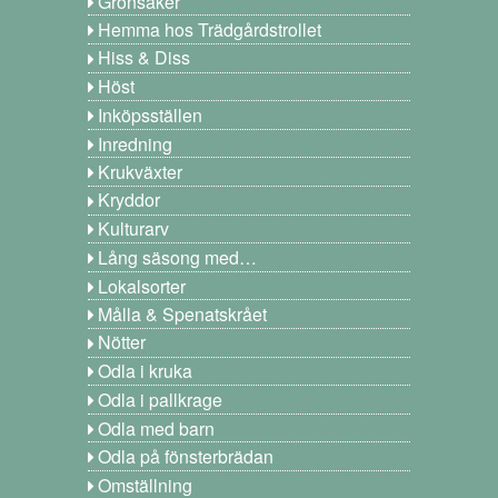
Grönsaker
Hemma hos Trädgårdstrollet
Hiss & Diss
Höst
Inköpsställen
Inredning
Krukväxter
Kryddor
Kulturarv
Lång säsong med…
Lokalsorter
Målla & Spenatskrået
Nötter
Odla i kruka
Odla i pallkrage
Odla med barn
Odla på fönsterbrädan
Omställning