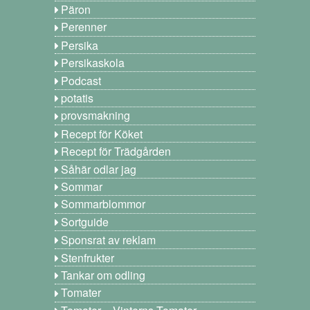
Päron
Perenner
Persika
Persikaskola
Podcast
potatis
provsmakning
Recept för Köket
Recept för Trädgården
Såhär odlar jag
Sommar
Sommarblommor
Sortguide
Sponsrat av reklam
Stenfrukter
Tankar om odling
Tomater