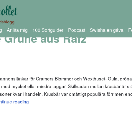
g
Anlita mig
100 Sortguider
Podcast
Swisha en gåva
F
 Grüne aus Rafz
m annonslänkar för Cramers Blommor och Wexthuset- Gula, gröna
or med mycket eller mindre taggar. Skillnaden mellan krusbär är s
få sorter kvar i handeln. Krusbär var omåttligt populära förr men 
ntinue reading