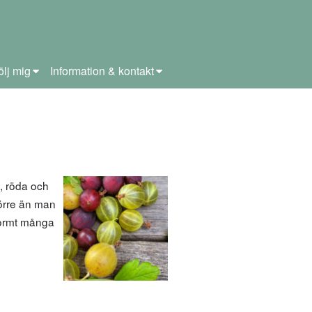
ölj mig
Information & kontakt
, röda och
törre än man
enormt många