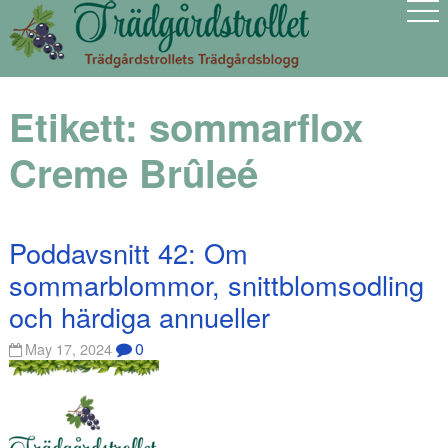
Etikett:
sommarflox
Creme Brûleé
Poddavsnitt 42: Om
sommarblommor, snittblomsodling
och härdiga annueller
0
May 17, 2024