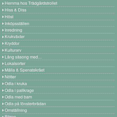
Hemma hos Trädgårdstrollet
Hiss & Diss
Höst
Inköpsställen
Inredning
Krukväxter
Kryddor
Kulturarv
Lång säsong med…
Lokalsorter
Målla & Spenatskrået
Nötter
Odla i kruka
Odla i pallkrage
Odla med barn
Odla på fönsterbrädan
Omställning
Päron