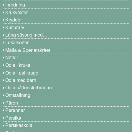
Inredning
Krukväxter
Kryddor
Kulturarv
Lång säsong med…
Lokalsorter
Målla & Spenatskrået
Nötter
Odla i kruka
Odla i pallkrage
Odla med barn
Odla på fönsterbrädan
Omställning
Päron
Perenner
Persika
Persikaskola