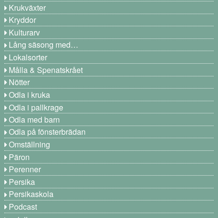
Krukväxter
Kryddor
Kulturarv
Lång säsong med…
Lokalsorter
Målla & Spenatskrået
Nötter
Odla i kruka
Odla i pallkrage
Odla med barn
Odla på fönsterbrädan
Omställning
Päron
Perenner
Persika
Persikaskola
Podcast