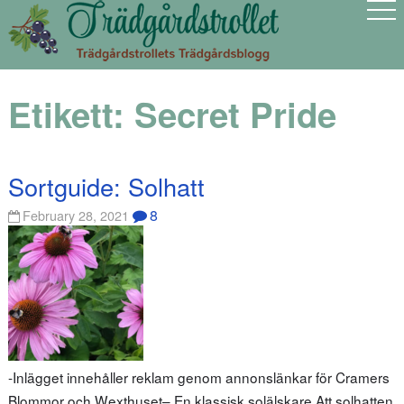
Etikett:
Secret Pride
Sortguide: Solhatt
8
February 28, 2021
-Inlägget innehåller reklam genom annonslänkar för Cramers
Blommor och Wexthuset– En klassisk solälskare Att solhatten