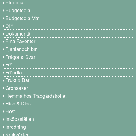
Blommor
Budgetodla
Budgetodla Mat
DIY
Dokumentär
Fina Favoriter!
Fjärilar och bin
Frågor & Svar
Frö
Fröodla
Frukt & Bär
Grönsaker
Hemma hos Trädgårdstrollet
Hiss & Diss
Höst
Inköpsställen
Inredning
Krukväxter