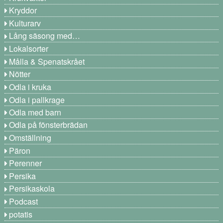
Kryddor
Kulturarv
Lång säsong med…
Lokalsorter
Målla & Spenatskrået
Nötter
Odla i kruka
Odla i pallkrage
Odla med barn
Odla på fönsterbrädan
Omställning
Päron
Perenner
Persika
Persikaskola
Podcast
potatis