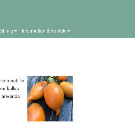
ölj mig
Information & kontakt
statomat De
kar kallas
De används