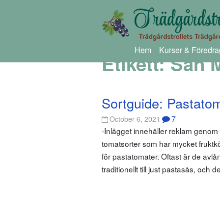
Hem
Kurser & Föredra
Etikett:
San 
Sortguide: Pastato
7
October 6, 2021
-Inlägget innehåller reklam geno
tomatsorter som har mycket fruktköt
för pastatomater. Oftast är de avl
traditionellt till just pastasås, och 