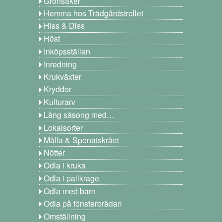
Grönsaker
Hemma hos Trädgårdstrollet
Hiss & Diss
Höst
Inköpsställen
Inredning
Krukväxter
Kryddor
Kulturarv
Lång säsong med…
Lokalsorter
Målla & Spenatskrået
Nötter
Odla i kruka
Odla i pallkrage
Odla med barn
Odla på fönsterbrädan
Omställning