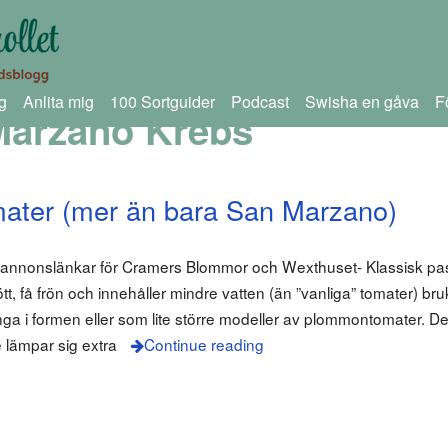
g
Anlita mig
100 Sortguider
Podcast
Swisha en gåva
F
Marzano Krebs
mater (mer än bara San Marzano)
m annonslänkar för Cramers Blommor och Wexthuset- Klassisk pa
t, få frön och innehåller mindre vatten (än ”vanliga” tomater) bru
ånga i formen eller som lite större modeller av plommontomater. 
de lämpar sig extra
Continue reading