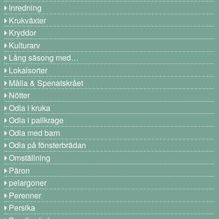
Inredning
Krukväxter
Kryddor
Kulturarv
Lång säsong med…
Lokalsorter
Målla & Spenatskrået
Nötter
Odla i kruka
Odla i pallkrage
Odla med barn
Odla på fönsterbrädan
Omställning
Päron
pelargoner
Perenner
Persika