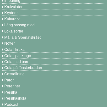
Inredning
Krukväxter
Kryddor
Kulturarv
Lång säsong med…
Lokalsorter
Målla & Spenatskrået
Nötter
Odla i kruka
Odla i pallkrage
Odla med barn
Odla på fönsterbrädan
Omställning
Päron
Perenner
Persika
Persikaskola
Podcast