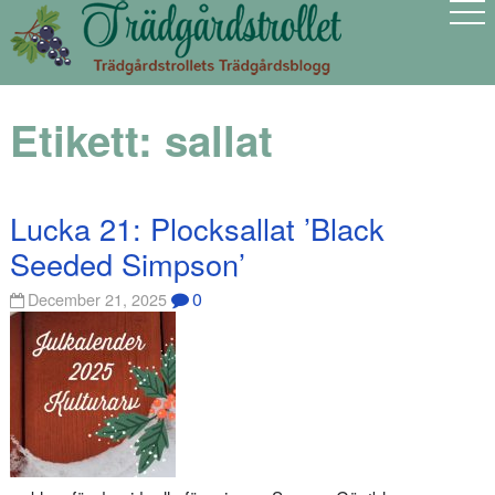
Etikett:
sallat
Lucka 21: Plocksallat ’Black
Seeded Simpson’
0
December 21, 2025