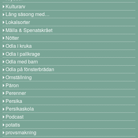
Kulturarv
Lång säsong med…
Lokalsorter
Målla & Spenatskrået
Nötter
Odla i kruka
Odla i pallkrage
Odla med barn
Odla på fönsterbrädan
Omställning
Päron
Perenner
Persika
Persikaskola
Podcast
potatis
provsmakning