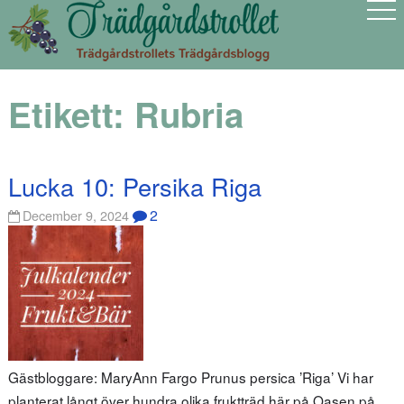
Etikett:
Rubria
Lucka 10: Persika Riga
2
December 9, 2024
Gästbloggare: MaryAnn Fargo Prunus persica ’Riga’ Vi har
planterat långt över hundra olika fruktträd här på Oasen på