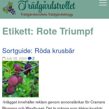
Etikett:
Rote Triumpf
Sortguide: Röda krusbär
2
July 28, 2024
-Inlägget innehåller reklam genom annonslänkar för Cramers
Blommor och Wexthuset- Det är många som älskar krusbär