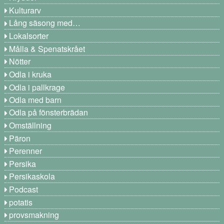
Kulturarv
Lång säsong med…
Lokalsorter
Målla & Spenatskrået
Nötter
Odla i kruka
Odla i pallkrage
Odla med barn
Odla på fönsterbrädan
Omställning
Päron
Perenner
Persika
Persikaskola
Podcast
potatis
provsmakning