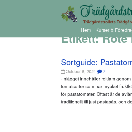
Hem
Kurser & Föredra
Etikett:
Rote
Sortguide: Pastato
7
October 6, 2021
-Inlägget innehåller reklam geno
tomatsorter som har mycket fruktköt
för pastatomater. Oftast är de avl
traditionellt till just pastasås, och 