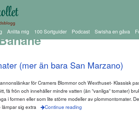
g
Anlita mig
100 Sortguider
Podcast
Swisha en gåva
F
 Banane
mater (mer än bara San Marzano)
m annonslänkar för Cramers Blommor och Wexthuset- Klassisk pa
t, få frön och innehåller mindre vatten (än ”vanliga” tomater) bru
ånga i formen eller som lite större modeller av plommontomater. 
de lämpar sig extra
Continue reading