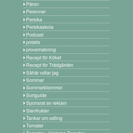
Päron
Perenner
Persika
Persikaskola
Podcast
potatis
provsmakning
Recept för Köket
Recept för Trädgården
Såhär odlar jag
Sommar
Sommarblommor
Sortguide
Sponsrat av reklam
Stenfrukter
Tankar om odling
Tomater