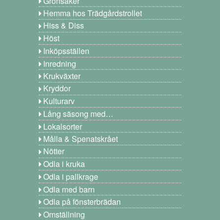
Grönsaker
Hemma hos Trädgårdstrollet
Hiss & Diss
Höst
Inköpsställen
Inredning
Krukväxter
Kryddor
Kulturarv
Lång säsong med…
Lokalsorter
Målla & Spenatskrået
Nötter
Odla i kruka
Odla i pallkrage
Odla med barn
Odla på fönsterbrädan
Omställning