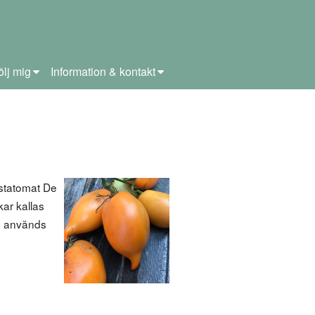
ölj mig
Information & kontakt
statomat De
kar kallas
De används