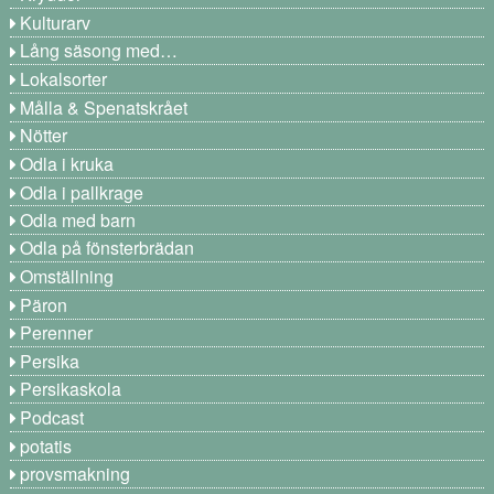
Kulturarv
Lång säsong med…
Lokalsorter
Målla & Spenatskrået
Nötter
Odla i kruka
Odla i pallkrage
Odla med barn
Odla på fönsterbrädan
Omställning
Päron
Perenner
Persika
Persikaskola
Podcast
potatis
provsmakning