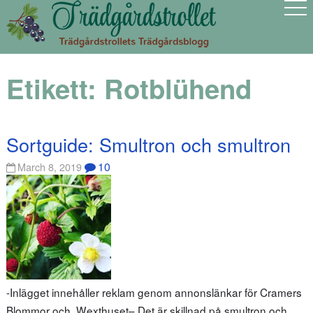
Etikett:
Rotblühend
Sortguide: Smultron och smultron
10
March 8, 2019
-Inlägget innehåller reklam genom annonslänkar för Cramers
Blommor och Wexthuset– Det är skillnad på smultron och