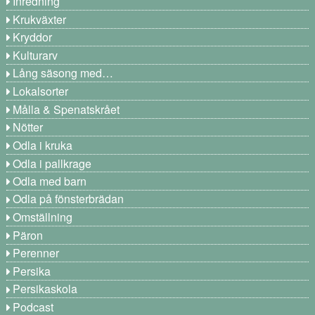
Inredning
Krukväxter
Kryddor
Kulturarv
Lång säsong med…
Lokalsorter
Målla & Spenatskrået
Nötter
Odla i kruka
Odla i pallkrage
Odla med barn
Odla på fönsterbrädan
Omställning
Päron
Perenner
Persika
Persikaskola
Podcast