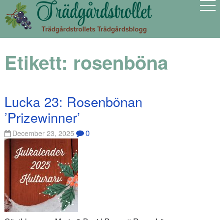
Etikett:
rosenböna
Lucka 23: Rosenbönan
’Prizewinner’
0
December 23, 2025