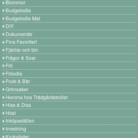
Blommor
Budgetodla
Budgetodla Mat
DIY
Dokumentär
Fina Favoriter!
Fjärilar och bin
Frågor & Svar
Frö
Fröodla
Frukt & Bär
Grönsaker
Hemma hos Trädgårdstrollet
Hiss & Diss
Höst
Inköpsställen
Inredning
Krukväxter