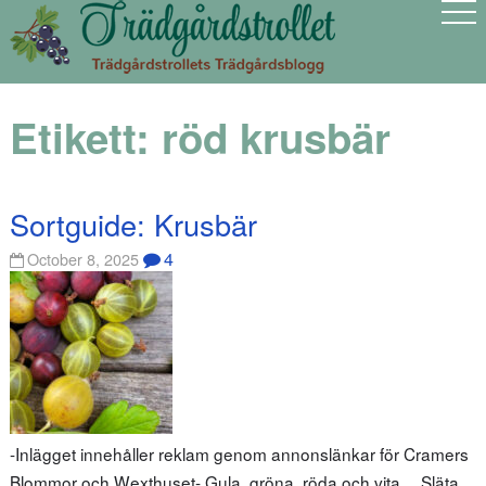
Etikett:
röd krusbär
Sortguide: Krusbär
4
October 8, 2025
-Inlägget innehåller reklam genom annonslänkar för Cramers
Blommor och Wexthuset- Gula, gröna, röda och vita… Släta