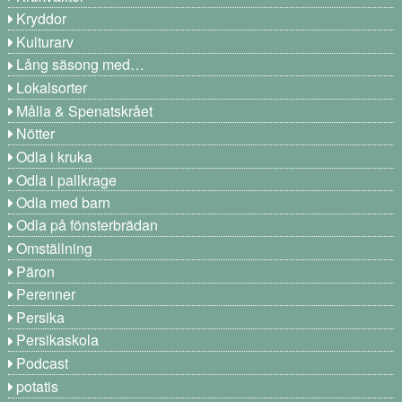
Kryddor
Kulturarv
Lång säsong med…
Lokalsorter
Målla & Spenatskrået
Nötter
Odla i kruka
Odla i pallkrage
Odla med barn
Odla på fönsterbrädan
Omställning
Päron
Perenner
Persika
Persikaskola
Podcast
potatis