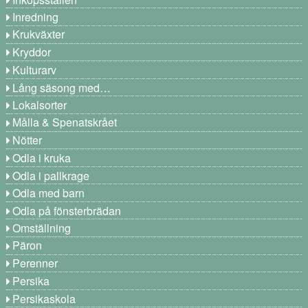
Inredning
Krukväxter
Kryddor
Kulturarv
Lång säsong med…
Lokalsorter
Målla & Spenatskrået
Nötter
Odla i kruka
Odla i pallkrage
Odla med barn
Odla på fönsterbrädan
Omställning
Päron
Perenner
Persika
Persikaskola