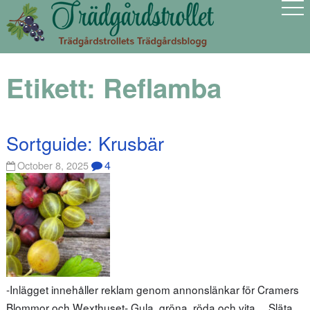
Etikett:
Reflamba
Sortguide: Krusbär
4
October 8, 2025
-Inlägget innehåller reklam genom annonslänkar för Cramers
Blommor och Wexthuset- Gula, gröna, röda och vita… Släta