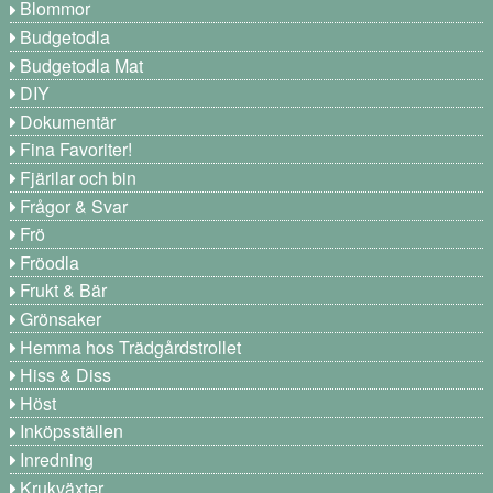
Blommor
Budgetodla
Budgetodla Mat
DIY
Dokumentär
Fina Favoriter!
Fjärilar och bin
Frågor & Svar
Frö
Fröodla
Frukt & Bär
Grönsaker
Hemma hos Trädgårdstrollet
Hiss & Diss
Höst
Inköpsställen
Inredning
Krukväxter