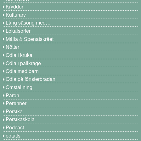
Kryddor
Kulturarv
Lång säsong med…
Lokalsorter
Målla & Spenatskrået
Nötter
Odla i kruka
Odla i pallkrage
Odla med barn
Odla på fönsterbrädan
Omställning
Päron
Perenner
Persika
Persikaskola
Podcast
potatis