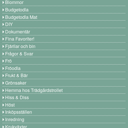
Blommor
Budgetodla
Budgetodla Mat
DIY
Dokumentär
Fina Favoriter!
Fjärilar och bin
Frågor & Svar
Frö
Fröodla
Frukt & Bär
Grönsaker
Hemma hos Trädgårdstrollet
Hiss & Diss
Höst
Inköpsställen
Inredning
Krukväxter