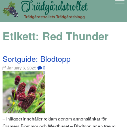
Etikett:
Red Thunder
Sortguide: Blodtopp
0
January 6, 2025
– Inlägget innehåller reklam genom annonslänkar för
Cramers Blommor och Wexthuset – Blodtopp är en trevlig