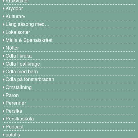
Krukväxter
Kryddor
Kulturarv
Lång säsong med…
Lokalsorter
Målla & Spenatskrået
Nötter
Odla i kruka
Odla i pallkrage
Odla med barn
Odla på fönsterbrädan
Omställning
Päron
Perenner
Persika
Persikaskola
Podcast
potatis