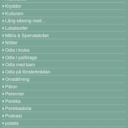
Kryddor
Kulturarv
Lång säsong med…
Lokalsorter
Målla & Spenatskrået
Nötter
Odla i kruka
Odla i pallkrage
Odla med barn
Odla på fönsterbrädan
Omställning
Päron
Perenner
Persika
Persikaskola
Podcast
potatis