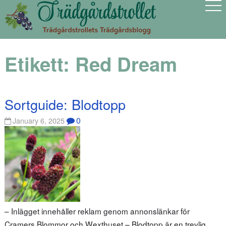
Etikett:
Red Dream
Sortguide: Blodtopp
0
January 6, 2025
– Inlägget innehåller reklam genom annonslänkar för
Cramers Blommor och Wexthuset – Blodtopp är en trevlig