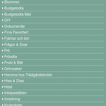
Blommor
Budgetodla
Budgetodla Mat
DIY
Dokumentär
Fina Favoriter!
Fjärilar och bin
Frågor & Svar
Frö
Fröodla
Frukt & Bär
Grönsaker
Hemma hos Trädgårdstrollet
Hiss & Diss
Höst
Inköpsställen
Inredning
Krukväxter