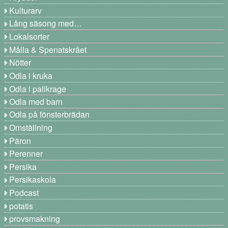
Kulturarv
Lång säsong med…
Lokalsorter
Målla & Spenatskrået
Nötter
Odla i kruka
Odla i pallkrage
Odla med barn
Odla på fönsterbrädan
Omställning
Päron
Perenner
Persika
Persikaskola
Podcast
potatis
provsmakning