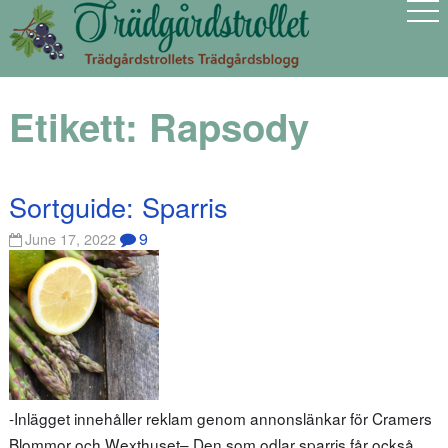
Etikett:
Rapsody
Sortguide: Sparris
9
June 17, 2022
-Inlägget innehåller reklam genom annonslänkar för Cramers
Blommor och Wexthuset– Den som odlar sparris får också