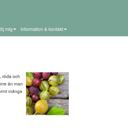
ölj mig
Information & kontakt
, röda och
törre än man
enormt många