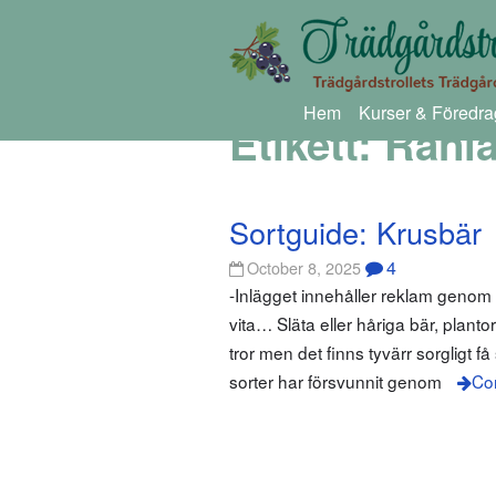
Hem
Kurser & Föredra
Etikett:
Rani
Sortguide: Krusbär
4
October 8, 2025
-Inlägget innehåller reklam geno
vita… Släta eller håriga bär, plant
tror men det finns tyvärr sorgligt 
sorter har försvunnit genom
Co