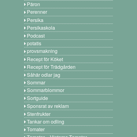
Päron
Perenner
Persika
Persikaskola
Podcast
potatis
provsmakning
Recept för Köket
Recept för Trädgården
Såhär odlar jag
Sommar
Sommarblommor
Sortguide
Sponsrat av reklam
Stenfrukter
Tankar om odling
Tomater