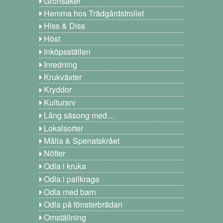
Grönsaker
Hemma hos Trädgårdstrollet
Hiss & Diss
Höst
Inköpsställen
Inredning
Krukväxter
Kryddor
Kulturarv
Lång säsong med…
Lokalsorter
Målla & Spenatskrået
Nötter
Odla i kruka
Odla i pallkrage
Odla med barn
Odla på fönsterbrädan
Omställning