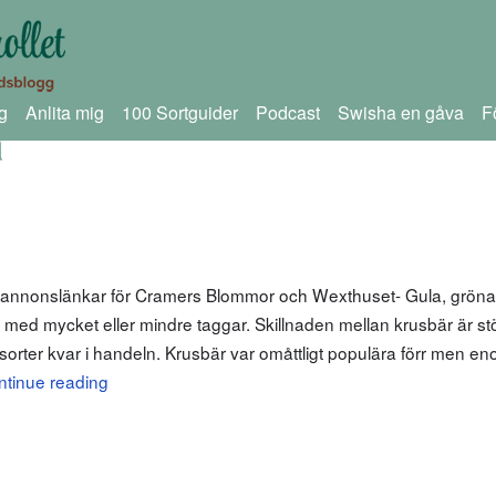
g
Anlita mig
100 Sortguider
Podcast
Swisha en gåva
F
a
m annonslänkar för Cramers Blommor och Wexthuset- Gula, gröna
or med mycket eller mindre taggar. Skillnaden mellan krusbär är s
få sorter kvar i handeln. Krusbär var omåttligt populära förr men 
ntinue reading