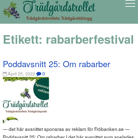
Etikett:
rabarberfestival
Poddavsnitt 25: Om rabarber
0
April 25, 2022
— det här avsnittet sponsras av reklam för Fröbanken.se —
Poddavsnitt 25: Om rabarber I det här avsnittet som spelades