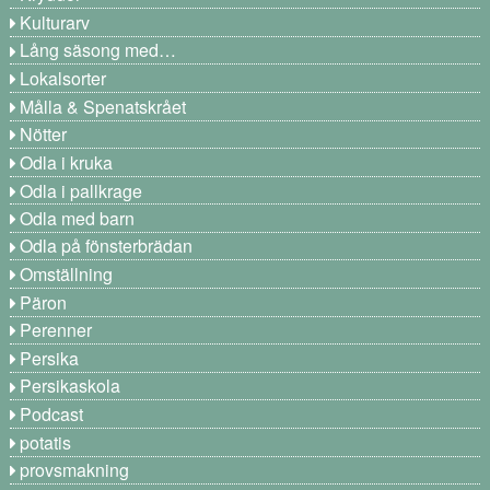
Kulturarv
Lång säsong med…
Lokalsorter
Målla & Spenatskrået
Nötter
Odla i kruka
Odla i pallkrage
Odla med barn
Odla på fönsterbrädan
Omställning
Päron
Perenner
Persika
Persikaskola
Podcast
potatis
provsmakning