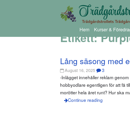
Hem
Kurser & Föredra
Etikett:
Purpl
Lång säsong med e
3
August 16, 2025
-Inlägget innehåller reklam gen
hobbyodlare egentligen för att få t
morötter hela året runt? Hur ska ma
Continue reading