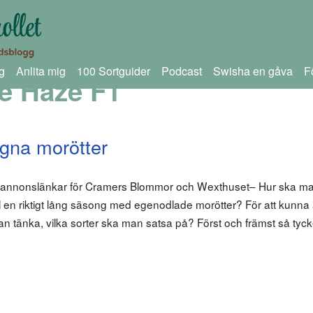
g
Anlita mig
100 Sortguider
Podcast
Swisha en gåva
F
e Haze F1
gna morötter
om annonslänkar för Cramers Blommor och Wexthuset– Hur ska m
ill en riktigt lång säsong med egenodlade morötter? För att kunna
n tänka, vilka sorter ska man satsa på? Först och främst så tycke