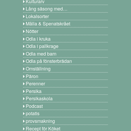
Kulturarv
Lång säsong med…
Lokalsorter
Målla & Spenatskrået
Nötter
Odla i kruka
Odla i pallkrage
Odla med barn
Odla på fönsterbrädan
Omställning
Päron
Perenner
Persika
Persikaskola
Podcast
potatis
provsmakning
Recept för Köket