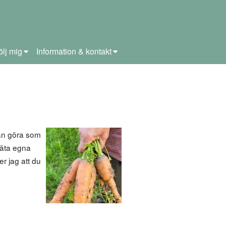
ölj mig
Information & kontakt
an göra som
 äta egna
r jag att du