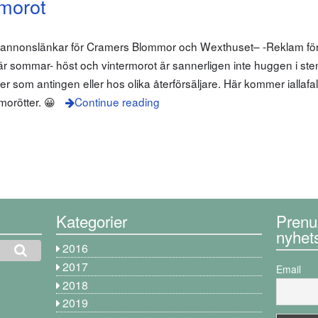
morot
m annonslänkar för Cramers Blommor och Wexthuset– -Reklam för
 sommar- höst och vintermorot är sannerligen inte huggen i st
r som antingen eller hos olika återförsäljare. Här kommer iallafall
morötter. 😀
Continue reading
Kategorier
Prenu
nyhet
2016
2017
Email
2018
2019