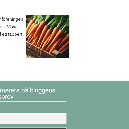
 föreningen
en… Vissa
 ett tappert
merera på bloggens
sbrev