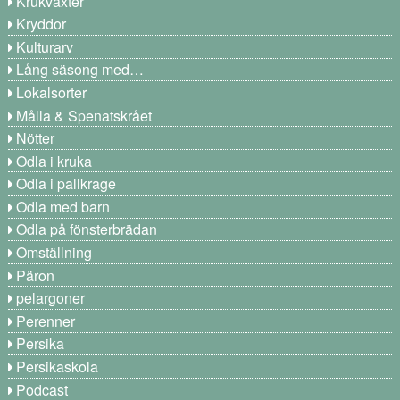
Krukväxter
Kryddor
Kulturarv
Lång säsong med…
Lokalsorter
Målla & Spenatskrået
Nötter
Odla i kruka
Odla i pallkrage
Odla med barn
Odla på fönsterbrädan
Omställning
Päron
pelargoner
Perenner
Persika
Persikaskola
Podcast