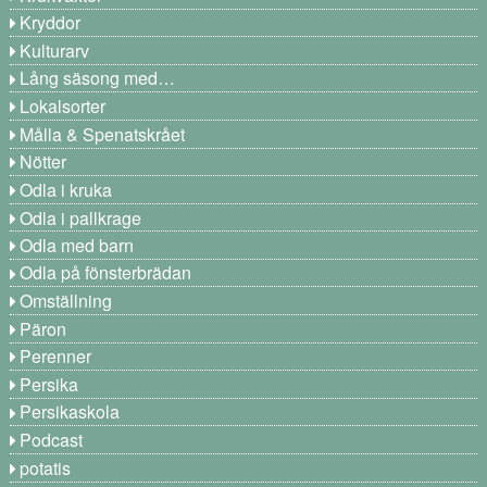
Kryddor
Kulturarv
Lång säsong med…
Lokalsorter
Målla & Spenatskrået
Nötter
Odla i kruka
Odla i pallkrage
Odla med barn
Odla på fönsterbrädan
Omställning
Päron
Perenner
Persika
Persikaskola
Podcast
potatis