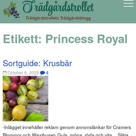
Etikett:
Princess Royal
Sortguide: Krusbär
4
October 8, 2025
-Inlägget innehåller reklam genom annonslänkar för Cramers
Blommor och Wexthuset- Gula, gröna, röda och vita… Släta