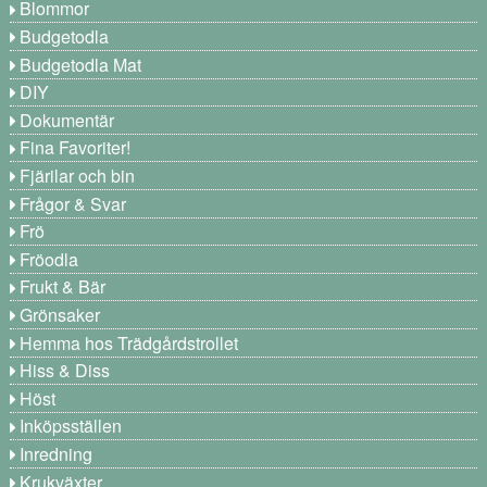
Blommor
Budgetodla
Budgetodla Mat
DIY
Dokumentär
Fina Favoriter!
Fjärilar och bin
Frågor & Svar
Frö
Fröodla
Frukt & Bär
Grönsaker
Hemma hos Trädgårdstrollet
Hiss & Diss
Höst
Inköpsställen
Inredning
Krukväxter