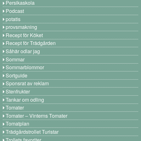
Persikaskola
Podcast
potatis
provsmakning
Recept för Köket
Recept för Trädgården
Såhär odlar jag
Sommar
Sommarblommor
Sortguide
Sponsrat av reklam
Stenfrukter
Tankar om odling
Tomater
Tomater – Vinterns Tomater
Tomatplan
Trädgårdstrollet Turistar
Trollets favoriter