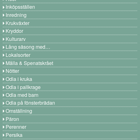
Inköpsställen
Inredning
Krukväxter
Kryddor
Kulturarv
Lång säsong med…
Lokalsorter
Målla & Spenatskrået
Nötter
Odla i kruka
Odla i pallkrage
Odla med barn
Odla på fönsterbrädan
Omställning
Päron
Perenner
Persika