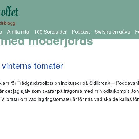
g
Anlita mig
100 Sortguider
Podcast
Swisha en gåva
F
 med moderjords
 vinterns tomater
klam för Trädgårdstrollets onlinekurser på Skillbreak— Poddavsni
et är det jag själv som svarar på frågorna med min odlarkompis J
Vi pratar om vad lagringstomater är för nåt, vad ska de kallas fö