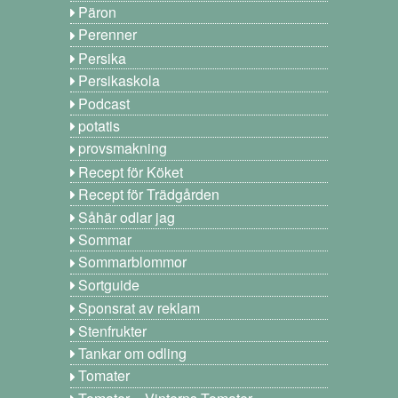
Päron
Perenner
Persika
Persikaskola
Podcast
potatis
provsmakning
Recept för Köket
Recept för Trädgården
Såhär odlar jag
Sommar
Sommarblommor
Sortguide
Sponsrat av reklam
Stenfrukter
Tankar om odling
Tomater