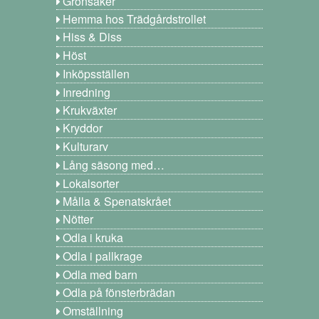
Grönsaker
Hemma hos Trädgårdstrollet
Hiss & Diss
Höst
Inköpsställen
Inredning
Krukväxter
Kryddor
Kulturarv
Lång säsong med…
Lokalsorter
Målla & Spenatskrået
Nötter
Odla i kruka
Odla i pallkrage
Odla med barn
Odla på fönsterbrädan
Omställning