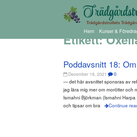
Hem
Kurser & Föredra
Etikett:
Oxell
Poddavsnitt 18: Om
0
December 18, 2021
— det här avsnittet sponsras av re
jag lära mig mer om morötter och 
Ismahni Björkman (Ismahni Harpa p
och tipsar om bra
Continue rea