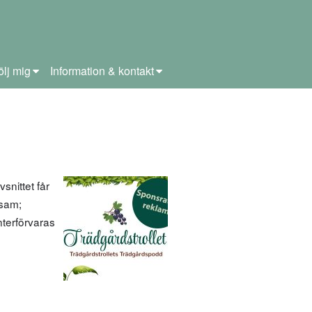
ölj mig
Information & kontakt
snittet får
esam;
nterförvaras