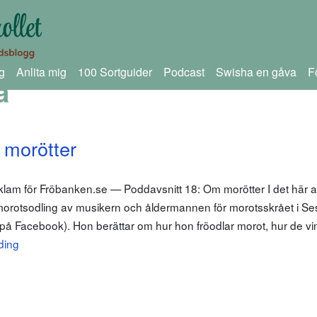
g
Anlita mig
100 Sortguider
Podcast
Swisha en gåva
F
a
 morötter
klam för Fröbanken.se — Poddavsnitt 18: Om morötter I det här av
morotsodling av musikern och åldermannen för morotsskrået i S
å Facebook). Hon berättar om hur hon fröodlar morot, hur de vi
ding