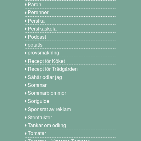
Päron
Perenner
Persika
Persikaskola
Podcast
potatis
provsmakning
Recept för Köket
Recept för Trädgården
Såhär odlar jag
Sommar
Sommarblommor
Sortguide
Sponsrat av reklam
Stenfrukter
Tankar om odling
Tomater