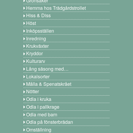
Grönsaker
Hemma hos Trädgårdstrollet
Hiss & Diss
Höst
Inköpsställen
Inredning
Krukväxter
Kryddor
Kulturarv
Lång säsong med…
Lokalsorter
Målla & Spenatskrået
Nötter
Odla i kruka
Odla i pallkrage
Odla med barn
Odla på fönsterbrädan
Omställning