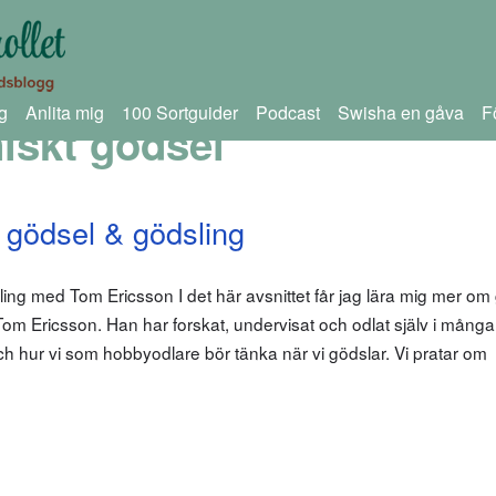
g
Anlita mig
100 Sortguider
Podcast
Swisha en gåva
F
iskt gödsel
 gödsel & gödsling
ng med Tom Ericsson I det här avsnittet får jag lära mig mer om
om Ericsson. Han har forskat, undervisat och odlat själv i många
h hur vi som hobbyodlare bör tänka när vi gödslar. Vi pratar om