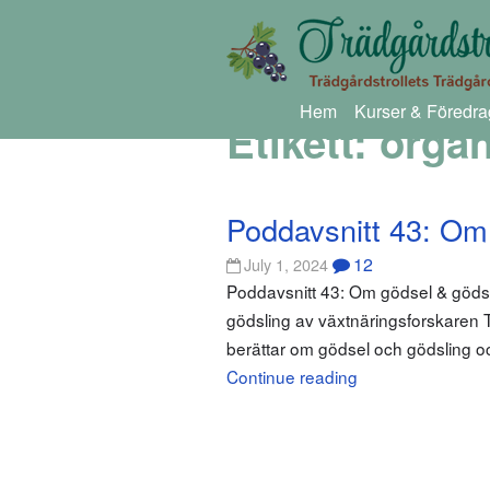
Hem
Kurser & Föredra
Etikett:
organ
Poddavsnitt 43: Om
12
July 1, 2024
Poddavsnitt 43: Om gödsel & gödsli
gödsling av växtnäringsforskaren T
berättar om gödsel och gödsling oc
Continue reading