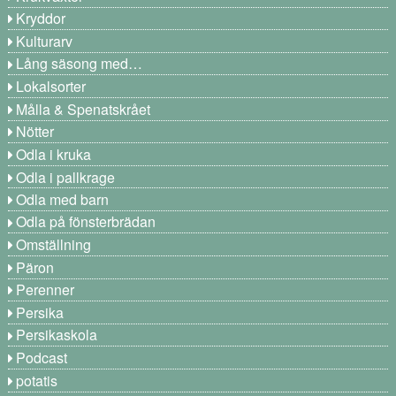
Kryddor
Kulturarv
Lång säsong med…
Lokalsorter
Målla & Spenatskrået
Nötter
Odla i kruka
Odla i pallkrage
Odla med barn
Odla på fönsterbrädan
Omställning
Päron
Perenner
Persika
Persikaskola
Podcast
potatis