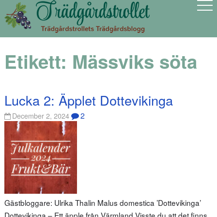
Etikett:
Mässviks söta
Lucka 2: Äpplet Dottevikinga
2
December 2, 2024
Gästbloggare: Ulrika Thalin Malus domestica ’Dottevikinga’
Dottevikinga – Ett äpple från Värmland Visste du att det finns