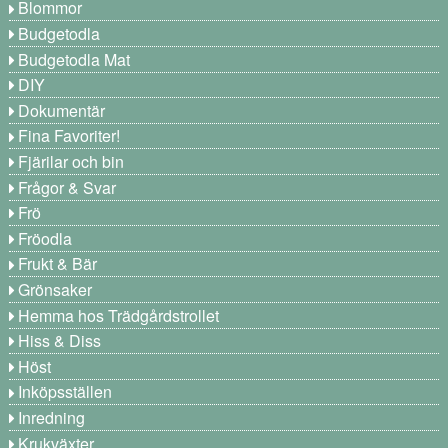
Blommor
Budgetodla
Budgetodla Mat
DIY
Dokumentär
Fina Favoriter!
Fjärilar och bin
Frågor & Svar
Frö
Fröodla
Frukt & Bär
Grönsaker
Hemma hos Trädgårdstrollet
Hiss & Diss
Höst
Inköpsställen
Inredning
Krukväxter